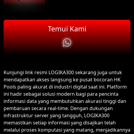
Temui Kami
Kunjungi link resmi LOGIKA300 sekarang juga untuk
mendapatkan akses langsung ke pusat bocoran HK
Pools paling akurat di industri digital saat ini. Platform
ini hadir sebagai solusi modern bagi para pencinta
informasi data yang membutuhkan akurasi tinggi dan
pembaruan secara real-time. Dengan dukungan
infrastruktur server yang tangguh, LOGIKA300
memastikan setiap informasi yang disajikan telah
melalui proses komputasi yang matang, menjadikannya