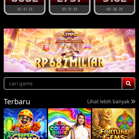
05 : 51 : 23
00 : 36 : 23
22 : 21 : 23
Terbaru
Lihat lebih banyak