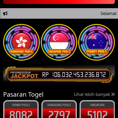
Selamat datang di L
Pasaran Togel
Lihat lebih banyak
HONGKONG POOLS
SINGAPORE
CHINA
2797
5102
3946