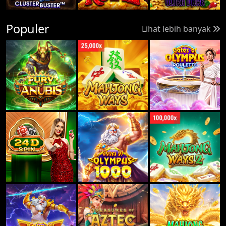
Populer
Lihat lebih banyak