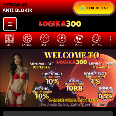
DOWNLOAD APK
KLIK DI SINI
ANTI BLOKIR
SLOT
CASINO
SPORT
TOGEL
TABLE
FISHING
COCK