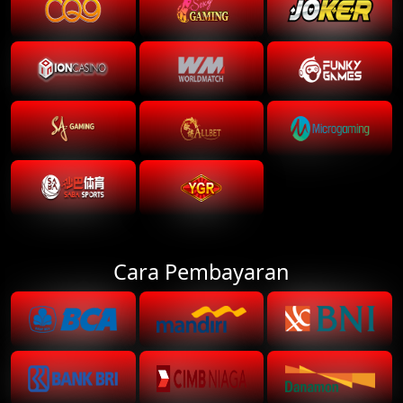
Cara Pembayaran