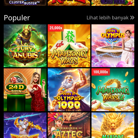
Populer
Lihat lebih banyak