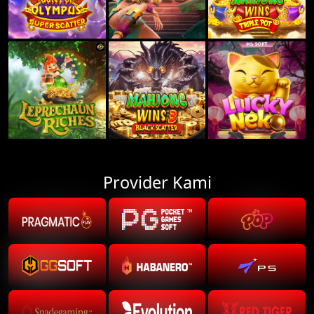
Provider Kami