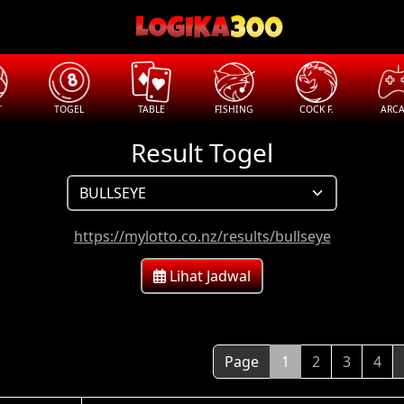
T
TOGEL
TABLE
FISHING
COCK F.
ARC
Result Togel
https://mylotto.co.nz/results/bullseye
Lihat Jadwal
Page
1
2
3
4