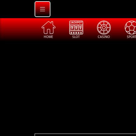
HOME
SLOT
CASINO
SPOR