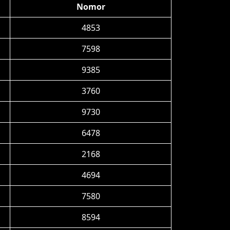
Nomor
4853
7598
9385
3760
9730
6478
2168
4694
7580
8594