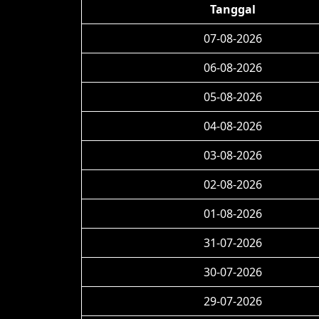
Tanggal
07-08-2026
06-08-2026
05-08-2026
04-08-2026
03-08-2026
02-08-2026
01-08-2026
31-07-2026
30-07-2026
29-07-2026