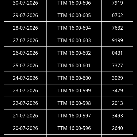
30-07-2026
TTM 16:00-606
7919
29-07-2026
TTM 16:00-605
0762
28-07-2026
TTM 16:00-604
7632
27-07-2026
TTM 16:00-603
9199
26-07-2026
TTM 16:00-602
0431
25-07-2026
TTM 16:00-601
7377
24-07-2026
TTM 16:00-600
3029
23-07-2026
TTM 16:00-599
3479
22-07-2026
TTM 16:00-598
2013
21-07-2026
TTM 16:00-597
3493
20-07-2026
TTM 16:00-596
2640