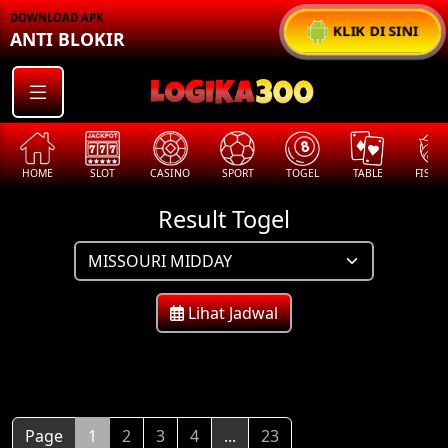
DOWNLOAD APK
KLIK DI SINI
ANTI BLOKIR
HOME
SLOT
CASINO
SPORT
TOGEL
TABLE
FISHI
Result Togel
Lihat Jadwal
Page
1
2
3
4
...
23