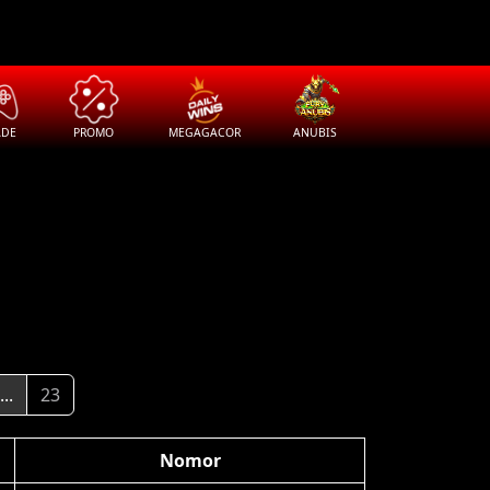
ADE
PROMO
MEGAGACOR
ANUBIS
...
23
Nomor