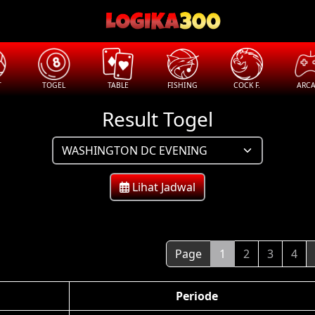
T
TOGEL
TABLE
FISHING
COCK F.
ARC
Result Togel
Lihat Jadwal
Page
1
2
3
4
Periode