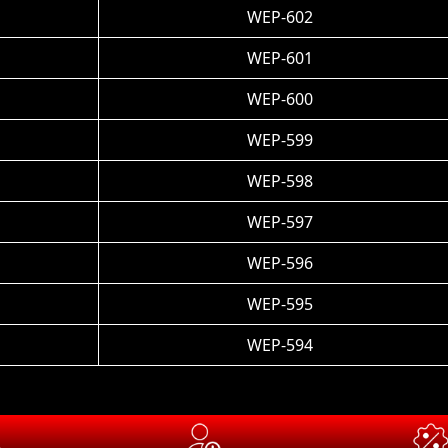
WEP-602
WEP-601
WEP-600
WEP-599
WEP-598
WEP-597
WEP-596
WEP-595
WEP-594