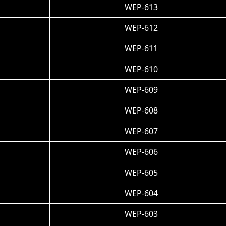
WEP-613
WEP-612
WEP-611
WEP-610
WEP-609
WEP-608
WEP-607
WEP-606
WEP-605
WEP-604
WEP-603