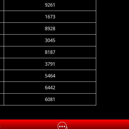
9261
1673
8928
3045
8187
3791
5464
6442
6081