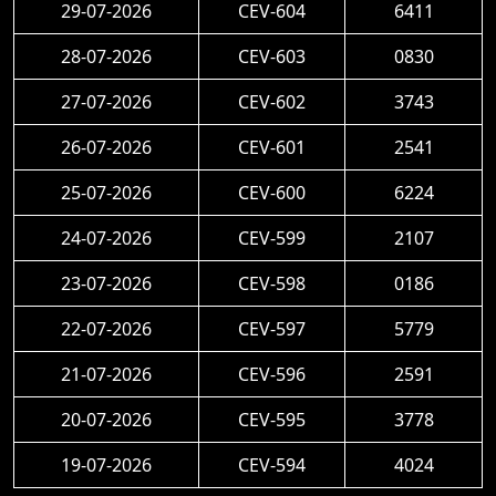
29-07-2026
CEV-604
6411
28-07-2026
CEV-603
0830
27-07-2026
CEV-602
3743
26-07-2026
CEV-601
2541
25-07-2026
CEV-600
6224
24-07-2026
CEV-599
2107
23-07-2026
CEV-598
0186
22-07-2026
CEV-597
5779
21-07-2026
CEV-596
2591
20-07-2026
CEV-595
3778
19-07-2026
CEV-594
4024