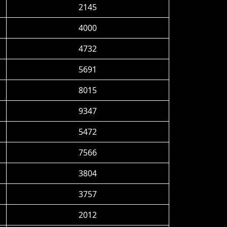
2145
4000
4732
5691
8015
9347
5472
7566
3804
3757
2012