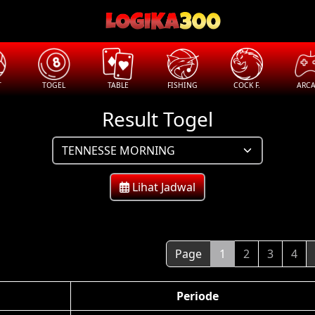
T
TOGEL
TABLE
FISHING
COCK F.
ARC
Result Togel
Lihat Jadwal
Page
1
2
3
4
Periode