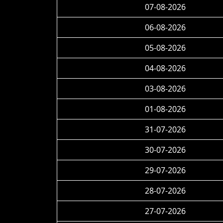
07-08-2026
06-08-2026
05-08-2026
04-08-2026
03-08-2026
01-08-2026
31-07-2026
30-07-2026
29-07-2026
28-07-2026
27-07-2026