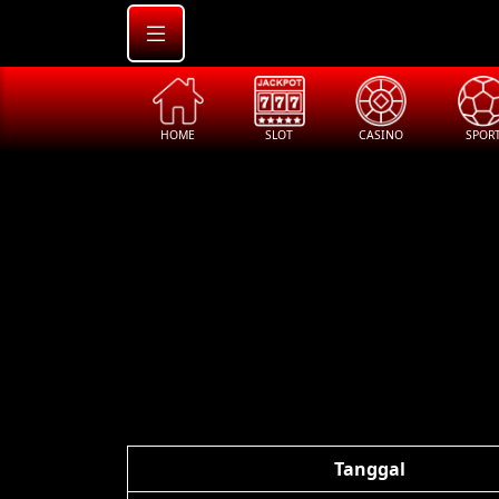
HOME
SLOT
CASINO
SPOR
Tanggal