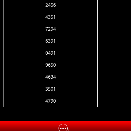
2456
4351
7294
6391
0491
9650
4634
3501
4790