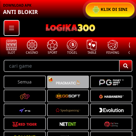
DOWNLOAD APK
KLIK DI SINI
ANTI BLOKIR
SLOT
CASINO
SPORT
TOGEL
TABLE
FISHING
COCK
Semua