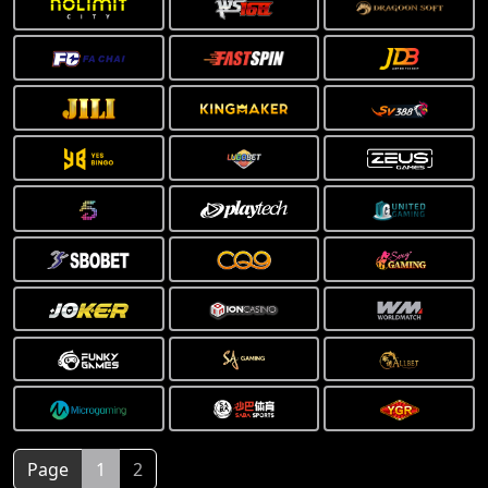
Page
1
2