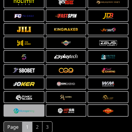
Page
1
2
3