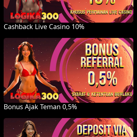
Cashback Live Casino 10%
Bonus Ajak Teman 0,5%