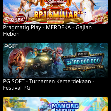
Pragmatig Play - MERDEKA - Gajian
Heboh
PG SOFT - Turnamen Kemerdekaan -
Festival PG