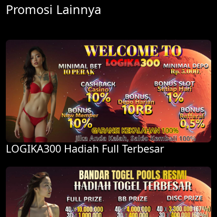
Promosi Lainnya
LOGIKA300 Hadiah Full Terbesar