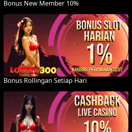
Bonus New Member 10%
Bonus Rollingan Setiap Hari