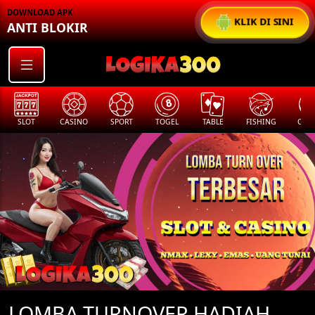
DOWNLOAD APK
KLIK DI SINI
ANTI BLOKIR
CASINO
SPORT
TOGEL
TABLE
FISHING
COCK F.
ARC
LOMBA TURNOVER HADIAH