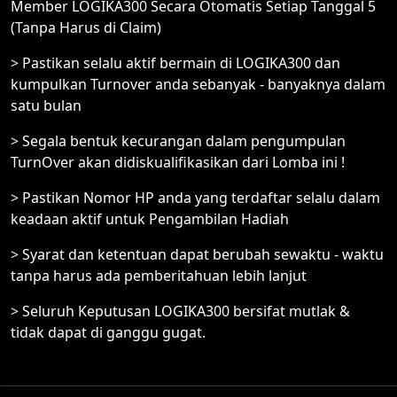
Member LOGIKA300 Secara Otomatis Setiap Tanggal 5
(Tanpa Harus di Claim)
> Pastikan selalu aktif bermain di LOGIKA300 dan
kumpulkan Turnover anda sebanyak - banyaknya dalam
satu bulan
> Segala bentuk kecurangan dalam pengumpulan
TurnOver akan didiskualifikasikan dari Lomba ini !
> Pastikan Nomor HP anda yang terdaftar selalu dalam
keadaan aktif untuk Pengambilan Hadiah
> Syarat dan ketentuan dapat berubah sewaktu - waktu
tanpa harus ada pemberitahuan lebih lanjut
> Seluruh Keputusan LOGIKA300 bersifat mutlak &
tidak dapat di ganggu gugat.