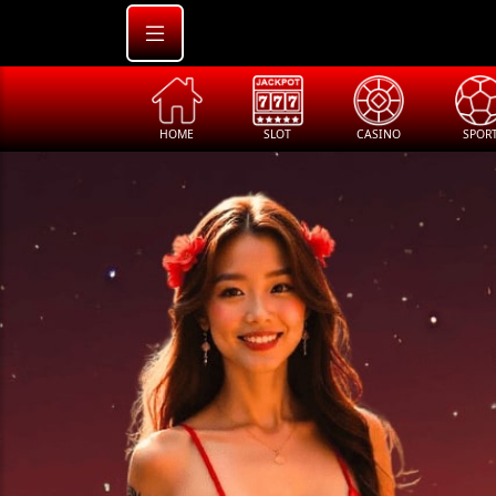
HOME
SLOT
CASINO
SPOR