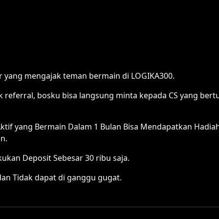
:
r yang mengajak teman bermain di LOGIKA300.
 referral, bosku bisa langsung minta kepada CS yang bert
ktif yang Bermain Dalam 1 Bulan Bisa Mendapatkan Hadiah S
n.
kan Deposit Sebesar 30 ribu saja.
an Tidak dapat di ganggu gugat.