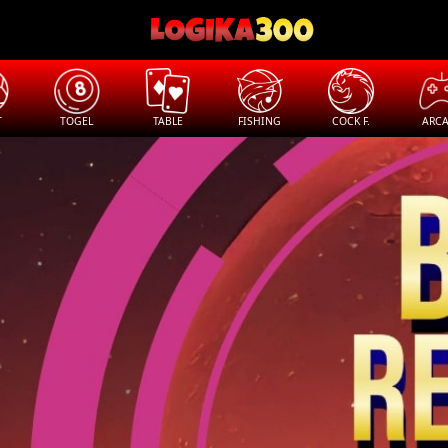
T
TOGEL
TABLE
FISHING
COCK F.
ARC