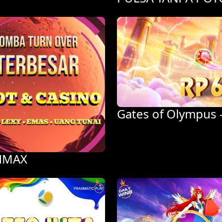
Gates of Olympus -
NMAX