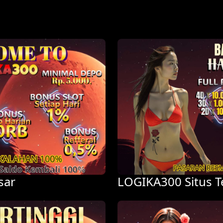
sar
LOGIKA300 Situs T