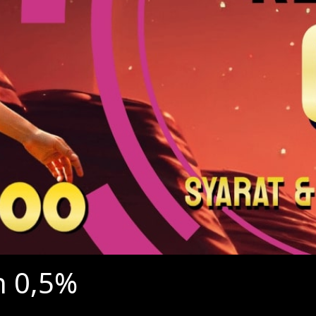
n 0,5%