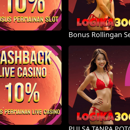
Bonus Rollingan Se
PULSA TANPA PO