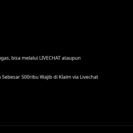
ugas, bisa melalui LIVECHAT ataupun
ebesar 500ribu Wajib di Klaim via Livechat