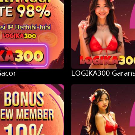
Gacor
LOGIKA300 Garans