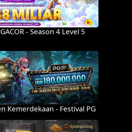
GACOR - Season 4 Level 5
n Kemerdekaan - Festival PG