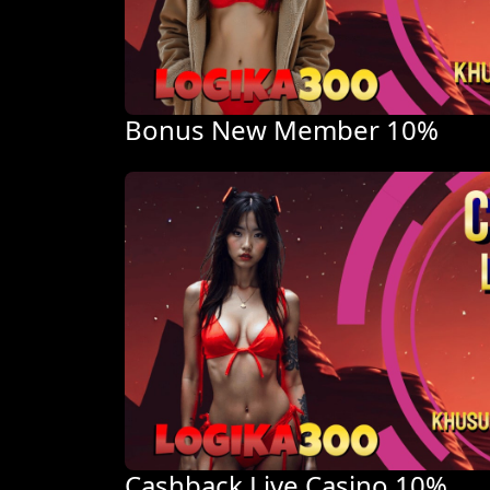
Bonus New Member 10%
Cashback Live Casino 10%