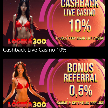
Cashback Live Casino 10%