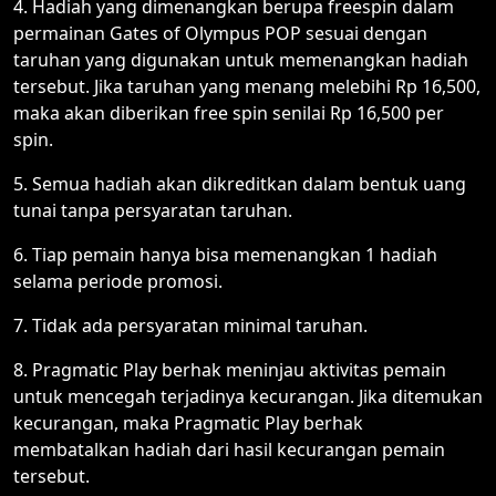
4. Hadiah yang dimenangkan berupa freespin dalam
permainan Gates of Olympus POP sesuai dengan
taruhan yang digunakan untuk memenangkan hadiah
tersebut. Jika taruhan yang menang melebihi Rp 16,500,
maka akan diberikan free spin senilai Rp 16,500 per
spin.
5. Semua hadiah akan dikreditkan dalam bentuk uang
tunai tanpa persyaratan taruhan.
6. Tiap pemain hanya bisa memenangkan 1 hadiah
selama periode promosi.
7. Tidak ada persyaratan minimal taruhan.
8. Pragmatic Play berhak meninjau aktivitas pemain
untuk mencegah terjadinya kecurangan. Jika ditemukan
kecurangan, maka Pragmatic Play berhak
membatalkan hadiah dari hasil kecurangan pemain
tersebut.