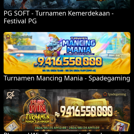
PG SOFT - Turnamen Kemerdekaan -
Festival PG
Turnamen Mancing Mania - Spadegaming